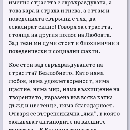
именно страстта е свръхраздувана, а
това кара и страха и гнева, а оттам и
поведенията свързани с тях, да
ескалират силно! Говоря за страстта,
стояща на другия полюс на Любовта.
Зад тези ми думи стоят и биохимични и
поведенчески и социални факти.
Кое стои зад свръхраздуването на
страстта? Безлюбието. Като няма
любов, няма удовлетвореност, няма
щастие, няма мир, няма възхищение на
творението, изразена във всяка капка
дъжд и цветенце, няма благодарност.
Отваря се вътрепсихична „яма“, в която
заживяват антиподите на висшите
качества… В Будизма темата за