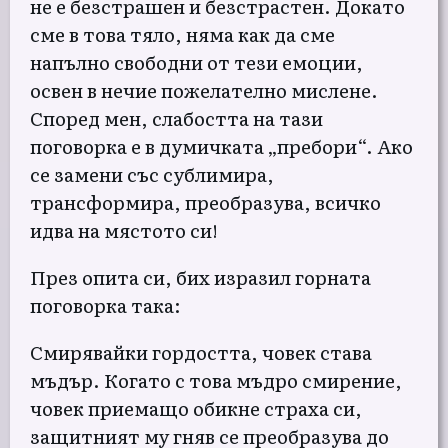
не е безстрашен и безстрастен. Докато
сме в това тяло, няма как да сме
напълно свободни от тези емоции,
освен в нечие пожелателно мислене.
Според мен, слабостта на тази
поговорка е в думичката „пребори“. Ако
се замени със сублимира,
трансформира, преобразува, всичко
идва на мястото си!
През опита си, бих изразил горната
поговорка така:
Смирявайки гордостта, човек става
мъдър. Когато с това мъдро смирение,
човек приемащо обикне страха си,
защитният му гняв се преобразува до