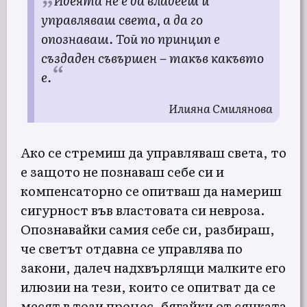
управляваш света, а да го
опознаваш. Той по принцип е
създаден съвършен – такъв какъвто
е.
Илияна Смиляновa
Ако се стремиш да управляваш света, то
е защото не познаваш себе си и
компенсаторно се опитваш да намериш
сигурност във властовата си невроза.
Опознавайки самия себе си, разбираш,
че светът отдавна се управлява по
закони, далеч надхвърлящи малките его
илюзии на тези, които се опитват да се
месят в този процес, бягайки от сянката