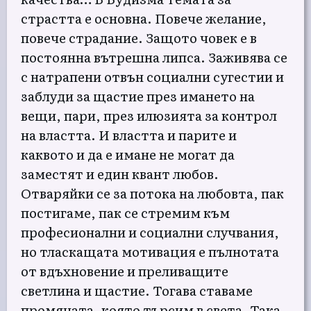
страстта е основна. Повече желание,
повече страдание. Защото човек е в
постоянна вътрешна липса. Заживява се
с натрапени отвън социални сугестии и
заблуди за щастие през имането на
вещи, пари, през илюзията за контрол
на властта. И властта и парите и
каквото и да е имане не могат да
заместят и един квант любов.
Отваряйки се за потока на любовта, пак
постигаме, пак се стремим към
професионални и социални случвания,
но тласкащата мотивация е пълнотата
от вдъхновение и преливащите
светлина и щастие. Тогава ставаме
промяната, която търсим в света. Така