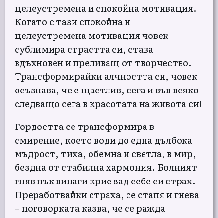
целеустремена и спокойна мотивация.
Когато с тази спокойна и
целеустремена мотивация човек
сублимира страстта си, става
вдъхновен и преливащ от творчество.
Трансформирайки алчността си, човек
осъзнава, че е щастлив, сега и във всяко
следващо сега в красотата на живота си!
Гордостта се трансформира в
смирение, което води до една дълбока
мъдрост, тиха, обемна и светла, в мир,
бездна от стабилна хармония. Болният
гняв пък винаги крие зад себе си страх.
Преработвайки страха, се стапя и гнева
– поговорката казва, че се ражда