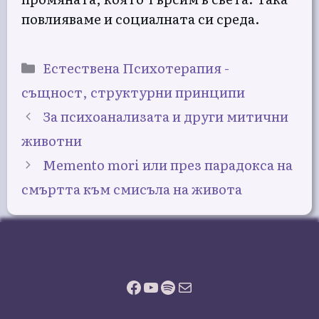
повлияваме и социалната си среда.
Категории
Естествена Психотерапия -
същност, структурни принципи
За психоанализата и други митични
животни
Memento mori или през парадокса на
смъртта към смисъла на живота
Facebook
YouTube
Spotify
Имейл