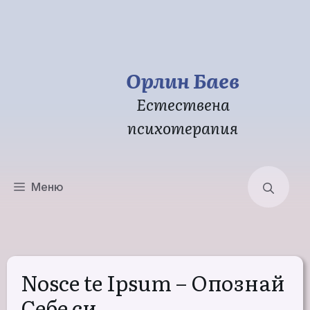
Към
съдържанието
Орлин Баев
Естествена
психотерапия
Меню
Nosce te Ipsum – Опознай
Себе си