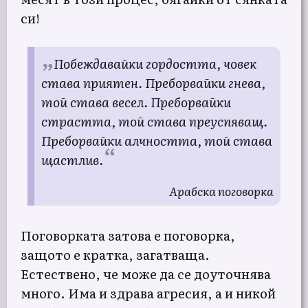
си!
Побеждавайки гордостта, човек
става приятен. Преборвайки гнева,
той става весел. Преборвайки
страстта, той става преуспяващ.
Преборвайки алчността, той става
щастлив.
Арабска поговорка
Поговорката затова е поговорка,
защото е кратка, загатваща.
Естествено, че може да се доуточнява
много. Има и здрава агресия, а и никой