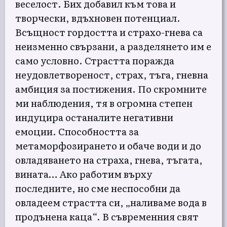
веселост. Бих добавил към това и
творчески, вдъхновен потенциал.
Всъщност гордостта и страхо-гнева са
неизменно свързани, а разделянето им е
само условно. Страстта поражда
неудовлетвореност, страх, тъга, гневна
амбиция за постижения. По скромните
ми наблюдения, тя в огромна степен
индуцира останалите негативни
емоции. Способността за
метаморфозирането и обаче води и до
овладяването на страха, гнева, тъгата,
вината… Ако работим върху
последните, но сме неспособни да
овладеем страстта си, „наливаме вода в
продънена каца“. В съвременния свят