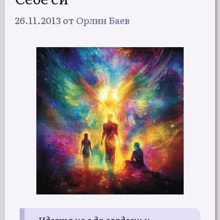
26.11.2013
от
Орлин Баев
Идеята не е да владееш и