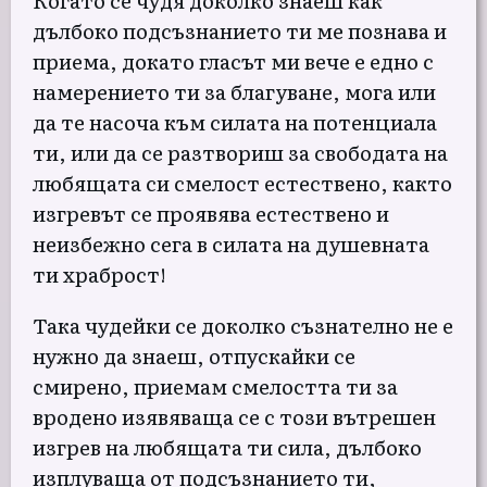
дълбоко подсъзнанието ти ме познава и
приема, докато гласът ми вече е едно с
намерението ти за благуване, мога или
да те насоча към силата на потенциала
ти, или да се разтвориш за свободата на
любящата си смелост естествено, както
изгревът се проявява естествено и
неизбежно сега в силата на душевната
ти храброст!
Така чудейки се доколко съзнателно не е
нужно да знаеш, отпускайки се
смирено, приемам смелостта ти за
вродено изявяваща се с този вътрешен
изгрев на любящата ти сила, дълбоко
изплуваща от подсъзнанието ти,