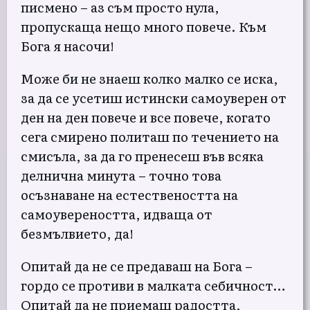
писмено – аз съм просто нула,
пропускаща нещо много повече. Към
Бога я насочи!
Може би не знаеш колко малко се иска,
за да се усетиш истински самоуверен от
ден на ден повече и все повече, когато
сега смирено политаш по течението на
смисъла, за да го пренесеш във всяка
делнична минута – точно това
осъзнаване на естествеността на
самоувереността, идваща от
безмълвието, да!
Опитай да не се предаваш на Бога –
гордо се противи в малката себичност…
Опитай да не приемаш радостта,