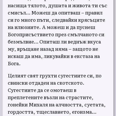
насища тялото, душата и живота ти със
смисъл… Можеш да опитваш – правил
си го много пъти, следвайки крясъците
на илюзиите. А можеш и да пуснеш
Богоприсъствието през смълчаното си
безмълвие… Опиташ ли веднъж вкуса
му, връщане назад няма – защото не
искаш да има, ликувайки в екстаза на
Бога.
Целият свят грухти сугестиите си, по
свински отдаден на скотското.
Сугестиите да се омотаеш в
преплетените възли на страстите,
гонейки Михаля на алчността, суетата,
гордостта, тщеславието, егоизма…