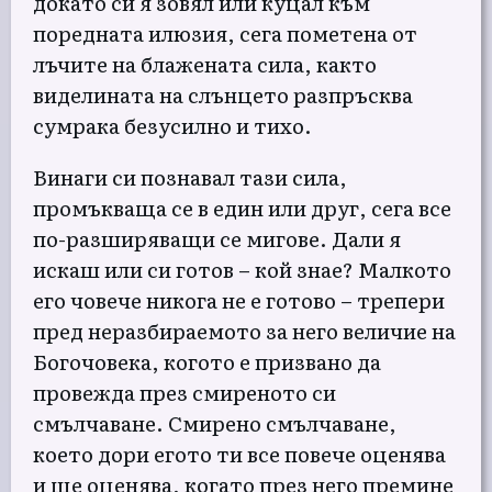
докато си я зовял или куцал към
поредната илюзия, сега пометена от
лъчите на блажената сила, както
виделината на слънцето разпръсква
сумрака безусилно и тихо.
Винаги си познавал тази сила,
промъкваща се в един или друг, сега все
по-разширяващи се мигове. Дали я
искаш или си готов – кой знае? Малкото
его човече никога не е готово – трепери
пред неразбираемото за него величие на
Богочовека, когото е призвано да
провежда през смиреното си
смълчаване. Смирено смълчаване,
което дори егото ти все повече оценява
и ще оценява, когато през него премине