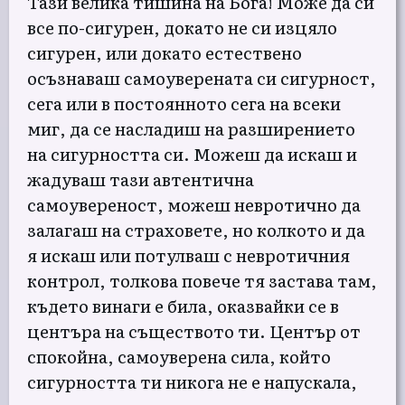
Тази велика тишина на Бога! Може да си
все по-сигурен, докато не си изцяло
сигурен, или докато естествено
осъзнаваш самоуверената си сигурност,
сега или в постоянното сега на всеки
миг, да се насладиш на разширението
на сигурността си. Можеш да искаш и
жадуваш тази автентична
самоувереност, можеш невротично да
залагаш на страховете, но колкото и да
я искаш или потулваш с невротичния
контрол, толкова повече тя застава там,
където винаги е била, оказвайки се в
центъра на съществото ти. Център от
спокойна, самоуверена сила, който
сигурността ти никога не е напускала,