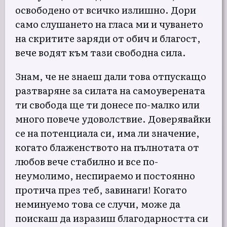
освободено от всичко излишно. Дори
само слушането на гласа ми и чуването
на скритите заряди от обич и благост,
вече водят към тази свободна сила.
Знам, че не знаеш дали това отпускащо
разтваряне за силата на самоуверената
ти свобода ще ти донесе по-малко или
много повече удоволствие. Доверявайки
се на потенциала си, има ли значение,
когато блаженството на пълнотата от
любов вече стабилно и все по-
неумолимо, неспираемо и постоянно
протича през теб, завинаги! Когато
неминуемо това се случи, може да
поискаш да изразиш благодарността си