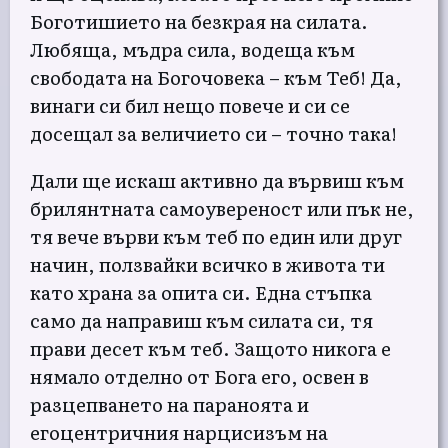
Боготишието на безкрая на силата.
Любяща, мъдра сила, водеща към
свободата на Богочовека – към Теб! Да,
винаги си бил нещо повече и си се
досещал за величието си – точно така!
Дали ще искаш активно да вървиш към
брилянтната самоувереност или пък не,
тя вече върви към теб по един или друг
начин, ползвайки всичко в живота ти
като храна за опита си. Една стъпка
само да направиш към силата си, тя
прави десет към теб. Защото никога е
нямало отделно от Бога его, освен в
разцепването на параноята и
егоцентричния нарцисизъм на