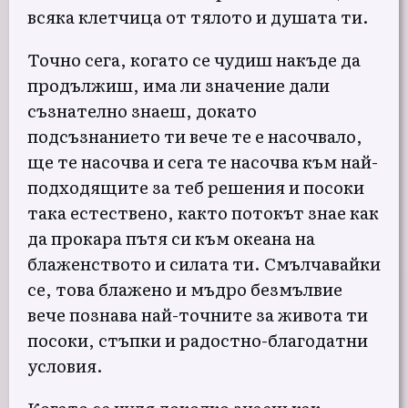
всяка клетчица от тялото и душата ти.
Точно сега, когато се чудиш накъде да
продължиш, има ли значение дали
съзнателно знаеш, докато
подсъзнанието ти вече те е насочвало,
ще те насочва и сега те насочва към най-
подходящите за теб решения и посоки
така естествено, както потокът знае как
да прокара пътя си към океана на
блаженството и силата ти. Смълчавайки
се, това блажено и мъдро безмълвие
вече познава най-точните за живота ти
посоки, стъпки и радостно-благодатни
условия.
Когато се чудя доколко знаеш как