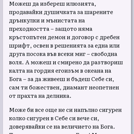
Можеш да избереш илюзията,
продавайки душичката за шарените
дрънкулки и мънистата на
преходността – защото няма
кръстопътен демон и договор с дребен
шрифт, освен в решенията за една или
друга посока във всеки миг – свободна
воля. А можеш и смирено да разтвориш
калта на гордия егоизъм в океана на
Бога – за да живееш и бъдеш Себе си,
сам ти божествен, диамант неопетнен
от прахта на делника.
Може би все още не си напълно сигурен
колко сигурен в Себе си вече си,
доверявайки се на величието на Бога.