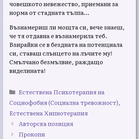
човешкото невежество, приемани за
норма от стадната тълпа…
Възнамериш ли мощта си, вече знаеш,
че тя отдавна е възнамерила теб.
Взирайки се в бездната на потенциала
си, ставаш слънцето на лъчите му!
Смълчано безмълвие, раждащо
виделината!
Категории
Естествена Психотерапия на
Социофобия (Социална тревожност)
,
Естествена Хипнотерапия
Авторска позиция
Прокопи