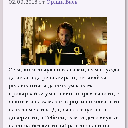
02.09.2018
от
Орлин Баев
Сега, когато чуваш гласа ми, няма нужда
да искаш да релаксираш, оставяйки
релаксацията да се случва сама,
прокарвайки ума невинно през тялото, с
лекотата на замах с перце и погалването
на слънчев лъч. Да, да се отпуснеш в
доверието, в Себе си, там където звукът
на спокойствието вибрантно насища